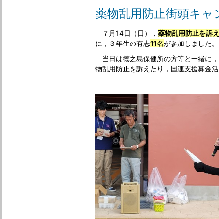
薬物乱用防止街頭キャ
７月14日（日），
薬物乱用防止を訴
に，３年生の有志
11
名
が参加しました。
当日は徳之島保健所の方等と一緒に，
物乱用防止を訴えたり，国連支援募金活