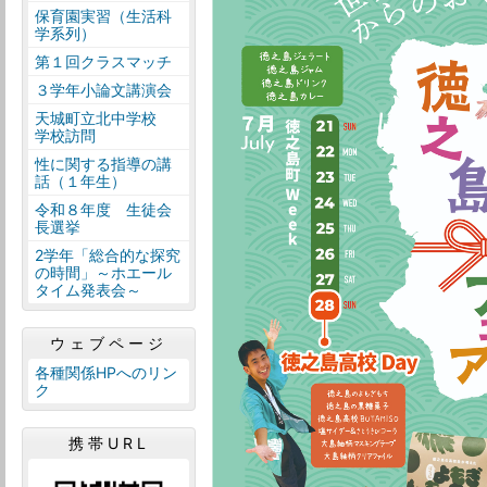
保育園実習（生活科
学系列）
第１回クラスマッチ
３学年小論文講演会
天城町立北中学校
学校訪問
性に関する指導の講
話（１年生）
令和８年度 生徒会
長選挙
2学年「総合的な探究
の時間」～ホエール
タイム発表会～
ウェブページ
各種関係HPへのリン
ク
携帯URL