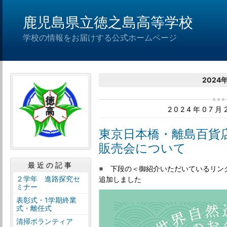
鹿児島県立徳之島高等学校
学校の情報をお届けする公式ホームページ
2024
2024年07
東京日本橋・離島百貨
販売会について
最近の記事
※ 下段の＜御紹介いただいているリン
２学年 進路探究セ
追加しました
ミナー
表彰式・1学期終業
式・離任式
清掃ボランティア