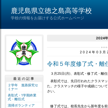
鹿児島県立徳之島高等学校
学校の情報をお届けする公式ホームページ
2024
2024年03
令和５年度修了式・離
３月25日(月)、表彰式・修了式・離
最近の記事
表彰式では、先日行われたクラスマッ
２学年 進路探究セ
た。クラスマッチの様子や成績について
ミナー
さい。
表彰式・1学期終業
式・離任式
清掃ボランティア
修了式では、校長先生から新年度を前