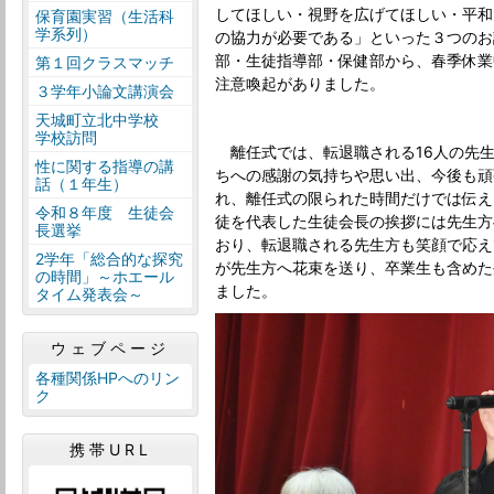
してほしい・視野を広げてほしい・平和
保育園実習（生活科
学系列）
の協力が必要である」といった３つのお
部・生徒指導部・保健部から、春季休業
第１回クラスマッチ
注意喚起がありました。
３学年小論文講演会
天城町立北中学校
学校訪問
離任式では、転退職される16人の先
性に関する指導の講
ちへの感謝の気持ちや思い出、今後も頑
話（１年生）
れ、離任式の限られた時間だけでは伝え
令和８年度 生徒会
徒を代表した生徒会長の挨拶には先生方
長選挙
おり、転退職される先生方も笑顔で応え
2学年「総合的な探究
が先生方へ花束を送り、卒業生も含めた
の時間」～ホエール
ました。
タイム発表会～
ウェブページ
各種関係HPへのリン
ク
携帯URL