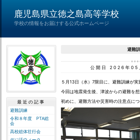
鹿児島県立徳之島高等学校
学校の情報をお届けする公式ホームページ
避難
公開日 2026年0
５月13日（水）7限目に、避難訓練が実
今回は地震発生後、津波からの避難を想
初めに、避難方法や災害時の注意点につ
最近の記事
避難訓練
令和８年度 PTA総
会
高校総体壮行会
デジ活ウィーク