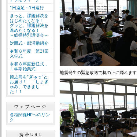
1日遠足・1日遠行
きっと、課題解決を
はじめたくなる！
グッと、課題解決を
進めたくなる！
～総探特別講演会～
対面式・部活動紹介
令和８年度 第21回
入学式
令和８年度新任式，
１学期始業式
地震発生の緊急放送で机の下に隠れます
徳之島を"ぎゅっ"と
お届け！ 「しまぎ
ゅみ」できまし
た！！
ウェブページ
各種関係HPへのリン
ク
携帯URL